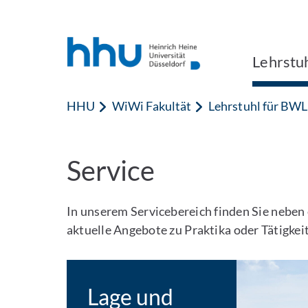
Zum Inhalt springen
Zur Suche springen
Lehrstuh
HHU
WiWi Fakultät
Lehrstuhl für BWL,
Service
In unserem Servicebereich finden Sie neben 
aktuelle Angebote zu Praktika oder Tätigke
Lage und